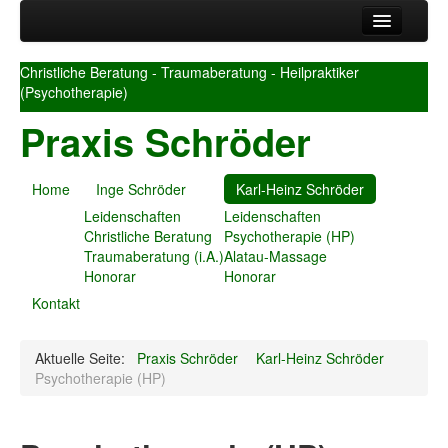
Home
Christliche Beratung - Traumaberatung - Heilpraktiker
Inge Schröder
(Psychotherapie)
Leidenschaften
Praxis Schröder
Christliche Beratung
Traumaberatung (i.A.)
Honorar
Home
Inge Schröder
Karl-Heinz Schröder
Karl-Heinz Schröder
Leidenschaften
Leidenschaften
Leidenschaften
Christliche Beratung
Psychotherapie (HP)
Psychotherapie (HP)
Traumaberatung (i.A.)
Alatau-Massage
Alatau-Massage
Honorar
Honorar
Honorar
Kontakt
Kontakt
Aktuelle Seite:
Praxis Schröder
Karl-Heinz Schröder
Psychotherapie (HP)